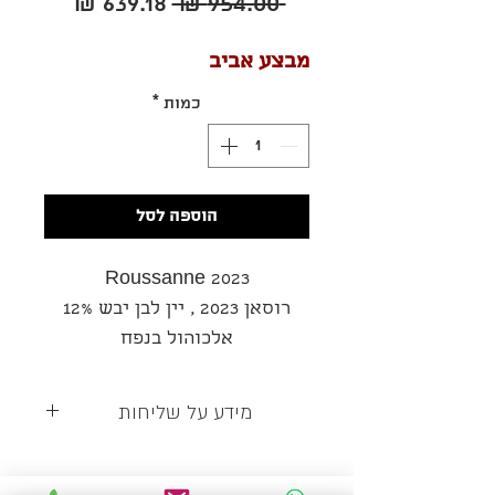
מחיר
מחיר
 ‏954.00 ‏₪ 
רגיל
מבצע
מבצע אביב
כמות
*
הוספה לסל
Roussanne 2023
רוסאן 2023 , יין לבן יבש 12%
אלכוהול בנפח
הענבים נבצר בבציר ידני נסחטו
באשכולות שלמים
מידע על שליחות
לאחר שיקוע של המשקעים
משלוח אחיד לכל הארץ - 35 ש"ח לשישייה
הראשוניים הרוסאן הועבר
לתסיסה ספונטנית בחביות עץ