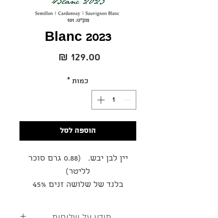
מק"ט: 101
Blanc 2023
מחיר
כמות
*
הוספה לסל
יין לבן יבש. (0.88 גרם סוכר
לליטר)
בלנד של שלושה זנים 45%
סמיון,30% שרדונה ו25% סוביניון
בלאן.
מידע על שליחות