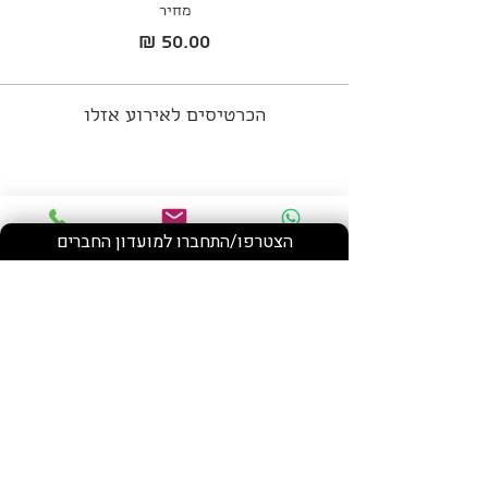
מחיר
הכרטיסים לאירוע אזלו
שתף את האירוע
הצטרפו/התחברו למועדון החברים
Phone
Email
WhatsApp
רחוב השקד, מושב נווה ירק
contact@neveyarakwinery.com