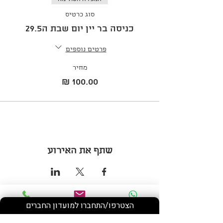
סוג כרטיס
כניסה בר יין יום שבת ה29.5
פרטים נוספים
מחיר
שתף את האירוע
הצטרפו/התחברו למועדון החברים
Phone
Email
WhatsApp
רחוב השקד, מושב נווה ירק