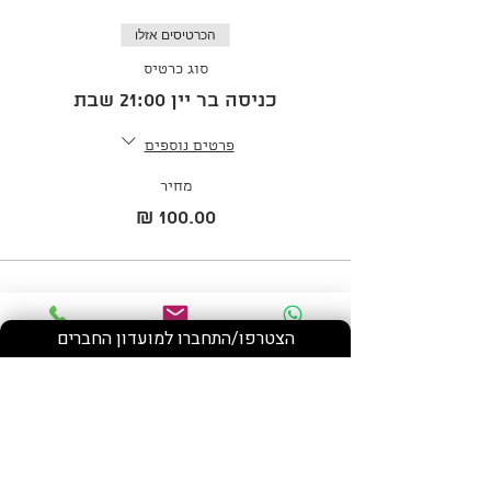
הכרטיסים אזלו
סוג כרטיס
כניסה בר יין 21:00 שבת
פרטים נוספים
מחיר
הצטרפו/התחברו למועדון החברים
Phone
Email
WhatsApp
שתף את האירוע