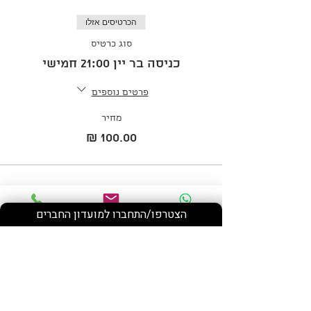
הכרטיסים אזלו
סוג כרטיס
כניסה בר יין 21:00 חמישי
פרטים נוספים
מחיר
הצטרפו/התחברו למועדון החברים
Phone
Email
WhatsApp
שתף את האירוע